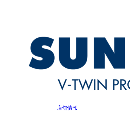
内
容
を
ス
キ
ッ
プ
店舗情報