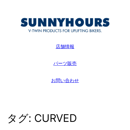
内
容
を
ス
キ
ッ
店舗情報
プ
パーツ販売
お問い合わせ
タグ:
CURVED