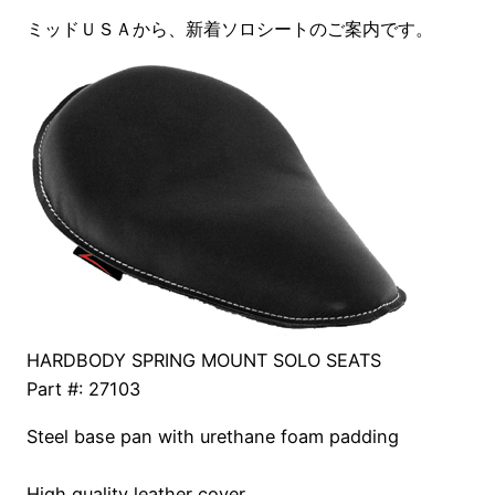
ミッドＵＳＡから、新着ソロシートのご案内です。
HARDBODY SPRING MOUNT SOLO SEATS
Part #: 27103
Steel base pan with urethane foam padding
High quality leather cover