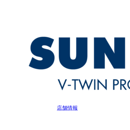
内
容
を
ス
キ
ッ
プ
店舗情報