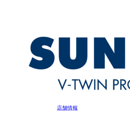
内
容
を
ス
キ
ッ
プ
店舗情報