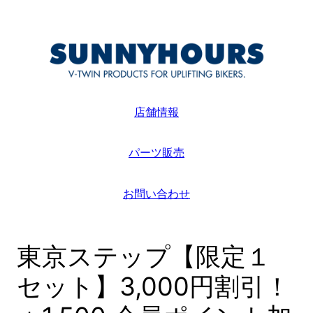
内
容
を
ス
キ
ッ
店舗情報
プ
パーツ販売
お問い合わせ
東京ステップ【限定１
セット】3,000円割引！